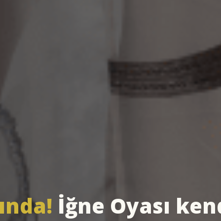
ında!
İğne Oyası ken