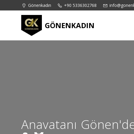
content
Gönenkadın
+90 5336302768
info@gonen
GÖNENKADIN
Anavatanı Gönen'd