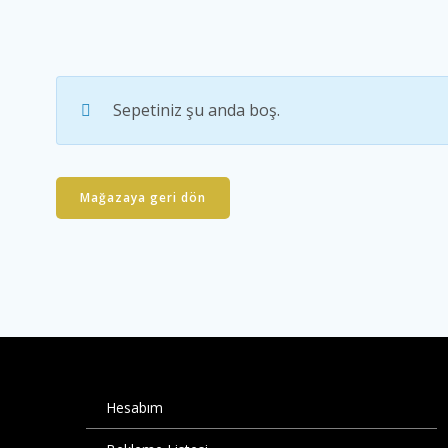
Sepetiniz şu anda boş.
Mağazaya geri dön
Hesabım