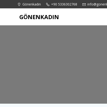
İçeriğe
content
Gönenkadın
+90 5336302768
info@gonen
geç
GÖNENKADIN