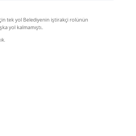
n tek yol Belediyenin iştirakçi rolünün
şka yol kalmamıştı..
ık.