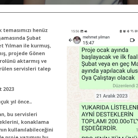
ilk temasımızı henüz
şamasında Şubat
 Yılman ile kurmuş,
mış, projede Gönen
 rolünü aktarmış ve
rülen servisleri talep
t 2023
çuk yıl önce..
, bu servisleri
ceklerini, konaklama
ının kullanılabileceğini
de proje yazımını bu