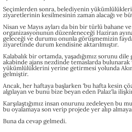
Seçimlerden sonra, belediyenin yükümlülüklerin
ziyaretlerinin kesilmesinin zaman alacağı ve bü
Nisan ve Mayıs ayları da bin bir türlü bahane ve
organizasyonunun düzenleneceği Haziran ayına
geleceği ve durumu onunla görüşmemizin faydal
ziyaretinde durum kendisine aktarılmıştır.
Kalabalık bir ortamda, yaşadığımız sorunu dil
akabinde ajans nezdinde temaslarda bulunarak
yükümlülüklerini yerine getirmesi yolunda Akın
gelmiştir.
Ancak, her haftaya başlarken 'bu hafta kesin 
algılayan ve bunu bize beyan eden Palaz'la iliş
Karşılaştığımız insan onurunu zedeleyen bu mua
bu oyalamaya son verip projede yer alıp almayac
Buna da cevap gelmedi.