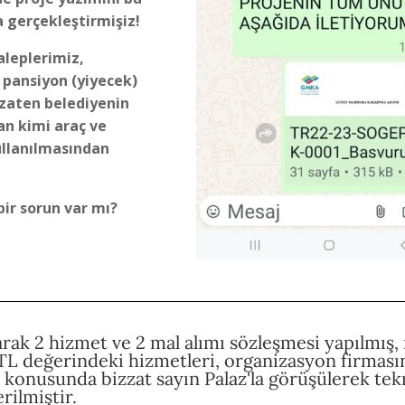
da gerçekleştirmişiz!
aleplerimiz,
pansiyon (yiyecek)
 zaten belediyenin
an kimi araç ve
llanılmasından
ir sorun var mı?
larak 2 hizmet ve 2 mal alımı sözleşmesi yapılmış
 TL değerindeki hizmetleri, organizasyon firması
 konusunda bizzat sayın Palaz'la görüşülerek tek
rilmiştir.