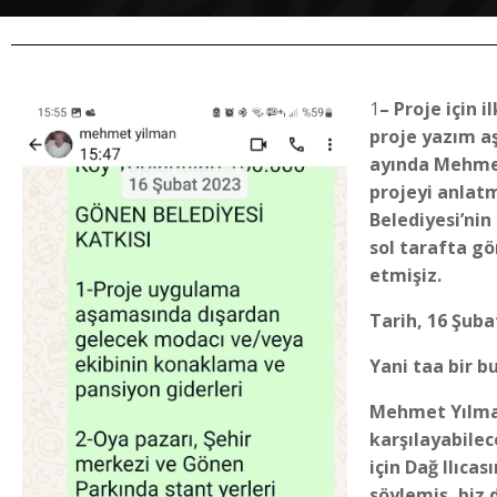
1
– Proje için 
proje yazım a
ayında Mehmet
projeyi anlat
Belediyesi’nin
sol tarafta gö
etmişiz.
Tarih, 16 Şuba
Yani taa bir bu
Mehmet Yılman
karşılayabile
için Dağ Ilıcas
söylemiş, biz 