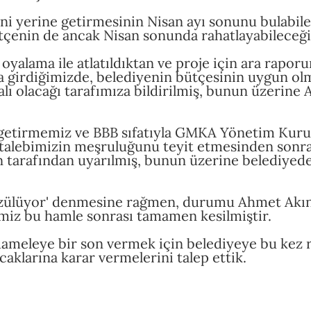
i yerine getirmesinin Nisan ayı sonunu bulabilec
tçenin de ancak Nisan sonunda rahatlayabileceği t
 oyalama ile atlatıldıktan ve proje için ara raporu
 girdiğimizde, belediyenin bütçesinin uygun ol
ı olacağı tarafımıza bildirilmiş, bunun üzerine
e getirmemiz ve BBB sıfatıyla GMKA Yönetim Kur
 talebimizin meşruluğunu teyit etmesinden son
 tarafından uyarılmış, bunun üzerine belediyede
çözülüyor' denmesine rağmen, durumu Ahmet Akın'
kimiz bu hamle sonrası tamamen kesilmiştir.
meleye bir son vermek için belediyeye bu kez re
aklarına karar vermelerini talep ettik.