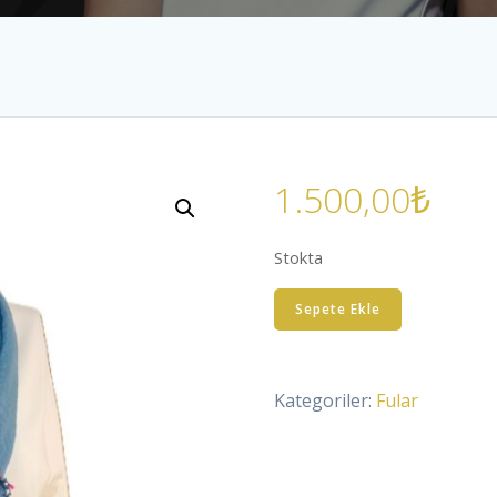
1.500,00
₺
Stokta
Mavi
Sepete Ekle
Pamuklu
Tığ
Oyası
Kategoriler:
Fular
Fular
adet