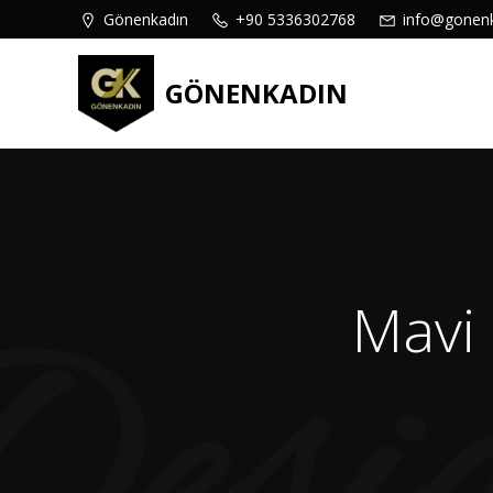
İçeriğe
content
Gönenkadın
+90 5336302768
info@gonen
geç
GÖNENKADIN
Mavi 