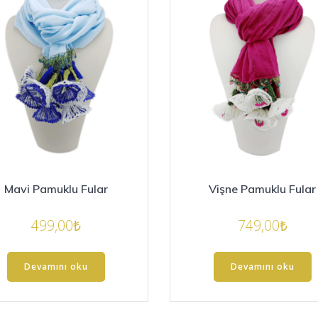
Mavi Pamuklu Fular
Vişne Pamuklu Fular
499,00
₺
749,00
₺
Devamını oku
Devamını oku