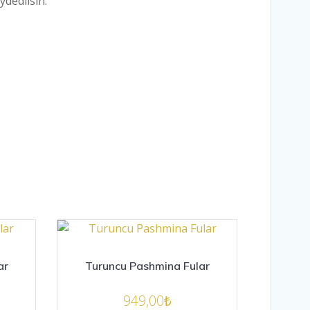
ydedilsin.
ar
Turuncu Pashmina Fular
949,00
₺