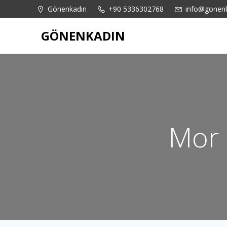
İçeriğe
content
Gönenkadın
+90 5336302768
info@gonen
geç
GÖNENKADIN
Mor 