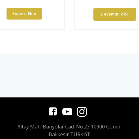
Sepete Ekle
Devamını oku
Altay Mah. Banyolar Cad. No:23 10900 Gönen
Balıkesir TURKIYE