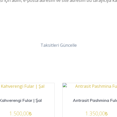
 için adım, e-posta adresim ve site adresim bu tarayıcıya ka
Taksitleri Güncelle
Kahverengi Fular | Şal
Antrasit Pashmina Ful
1.500,00
₺
1.350,00
₺