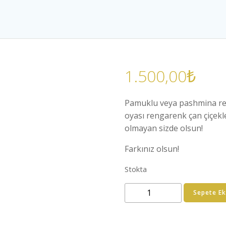
1.500,00
₺
Pamuklu veya pashmina ren
oyası rengarenk çan çiçekle
olmayan sizde olsun!
Farkınız olsun!
Stokta
Mor
Sepete Ek
Pamuklu
Tığ