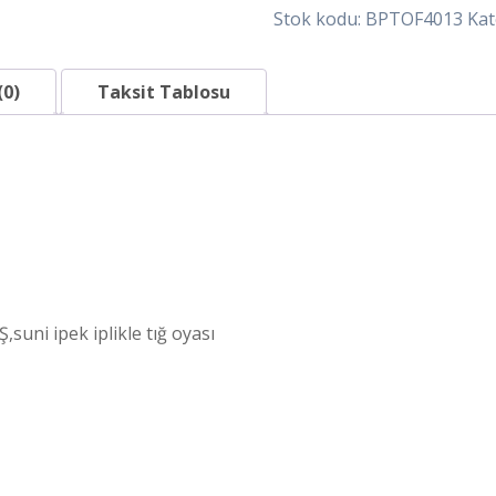
Oyalı
Stok kodu:
BPTOF4013
Kat
Fular
adet
(0)
Taksit Tablosu
i ipek iplikle tığ oyası