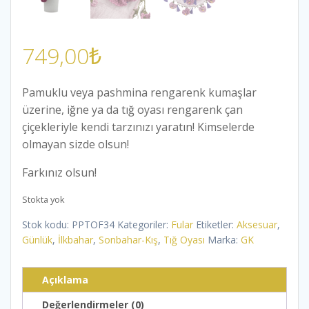
749,00
₺
Pamuklu veya pashmina rengarenk kumaşlar
üzerine, iğne ya da tığ oyası rengarenk çan
çiçekleriyle kendi tarzınızı yaratın! Kimselerde
olmayan sizde olsun!
Farkınız olsun!
Stokta yok
Stok kodu:
PPTOF34
Kategoriler:
Fular
Etiketler:
Aksesuar
,
Günlük
,
İlkbahar
,
Sonbahar-Kış
,
Tığ Oyası
Marka:
GK
Açıklama
Değerlendirmeler (0)