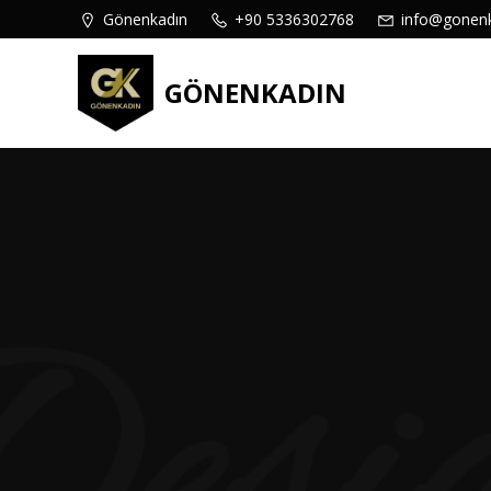
İçeriğe
content
Gönenkadın
+90 5336302768
info@gonen
geç
GÖNENKADIN